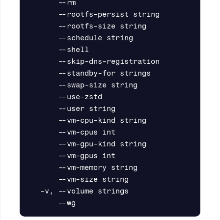
      --rm                               A
      --rootfs-persist string            W
      --rootfs-size string               R
      --schedule string                  Sc
      --shell                            O
      --skip-dns-registration            Do
      --standby-for strings              F
      --swap-size string                 S
      --use-zstd                         En
      --user string                      U
      --vm-cpu-kind string               Th
      --vm-cpus int                      Nu
      --vm-gpu-kind string               I
      --vm-gpus int                      Nu
      --vm-memory string                 Me
      --vm-size string                   Th
  -v, --volume strings                   Vo