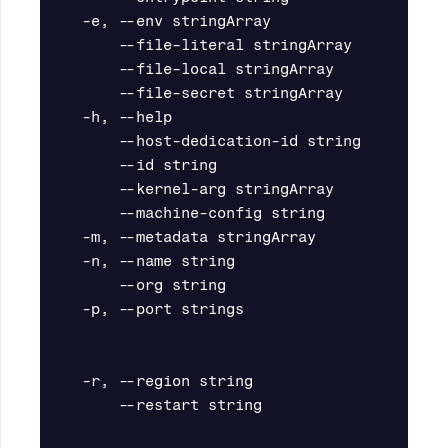
  -e, --env stringArray                  S
      --file-literal stringArray         S
      --file-local stringArray           S
      --file-secret stringArray          S
  -h, --help                             he
      --host-dedication-id string        Th
      --id string                        Ma
      --kernel-arg stringArray           A 
      --machine-config string            Re
  -m, --metadata stringArray             Me
  -n, --name string                      Ma
      --org string                       Th
  -p, --port strings                     T
                                           
                                           
  -r, --region string                    Th
      --restart string                   Se
                                          