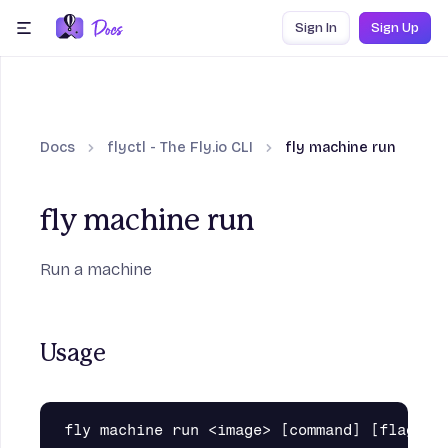
Skip to content
Sign In
Sign Up
menu
Docs
flyctl - The Fly.io CLI
fly machine run
fly machine run
Run a machine
Usage