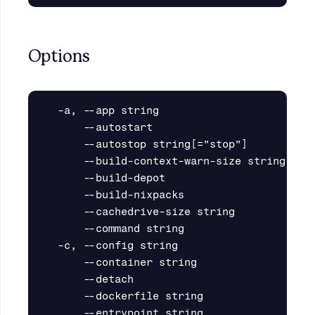
Options
  -a, --app string                       Ap
      --autostart                        Au
      --autostop string[="stop"]         A
      --build-context-warn-size string   W
      --build-depot                      Bu
      --build-nixpacks                   Bu
      --cachedrive-size string           C
      --command string                   U
  -c, --config string                    Pa
      --container string                 C
      --detach                           Re
      --dockerfile string                Th
      --entrypoint string                Th