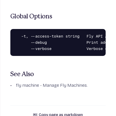
Global Options
  -t, --access-token string   Fly API Acces
      --debug                 Print additio
See Also
fly machine
- Manage Fly Machines.
Copy page as markdown